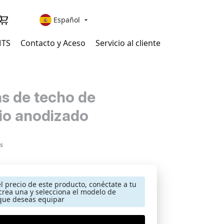
Español

MTS
Contacto y Aceso
Servicio al cliente
as de techo de
io anodizado
s
el precio de este producto, conéctate a tu
crea una y selecciona el modelo de
que deseas equipar