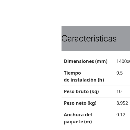
Características
Ficha
Dimensiones (mm)
1400x
técnica
Tiempo
0.5
de instalación (h)
Peso bruto (kg)
10
Peso neto (kg)
8.952
Anchura del
0.12
paquete (m)