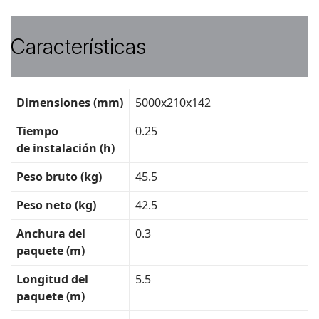
Características
Ficha
Dimensiones (mm)
5000x210x142
técnica
Tiempo
0.25
de instalación (h)
Peso bruto (kg)
45.5
Peso neto (kg)
42.5
Anchura del
0.3
paquete (m)
Longitud del
5.5
paquete (m)