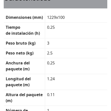
Ficha
Dimensiones (mm)
1229x100
técnica
Tiempo
0.25
de instalación (h)
Peso bruto (kg)
3
Peso neto (kg)
2.5
Anchura del
0.25
paquete (m)
Longitud del
1.24
paquete (m)
Altura del paquete
0.11
(m)
Número de
1