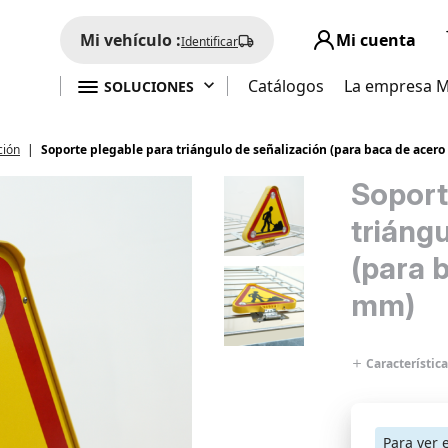
Mi vehículo :
Mi cuenta
Identificar

Catálogos
La empresa 
SOLUCIONES
ción
Soporte plegable para triángulo de señalización (para baca de acer
Soport
triáng
(para 
mm)
Característica
Para ver 