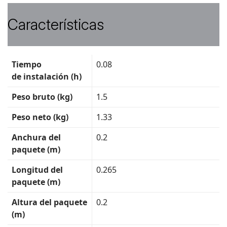
Características
Ficha
Tiempo
0.08
técnica
de instalación (h)
Peso bruto (kg)
1.5
Peso neto (kg)
1.33
Anchura del
0.2
paquete (m)
Longitud del
0.265
paquete (m)
Altura del paquete
0.2
(m)