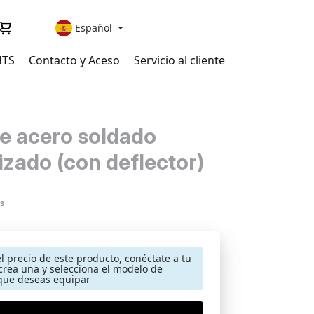
Español

MTS
Contacto y Aceso
Servicio al cliente
e acero soldado
izado (con deflector)
s
el precio de este producto, conéctate a tu
crea una y selecciona el modelo de
que deseas equipar