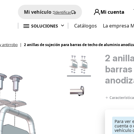
Mi vehículo :
Mi cuenta
Identificar

Catálogos
La empresa 
SOLUCIONES
y antirrobo
2 anillas de sujeción para barras de techo de aluminio anodiz
2 anill
barras
anodi
Característica
Para ver 
cuenta o 
vehículo 