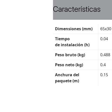
Características
Ficha
Dimensiones (mm)
65x30
técnica
Tiempo
0.04
de instalación (h)
Peso bruto (kg)
0.488
Peso neto (kg)
0.4
Anchura del
0.15
paquete (m)