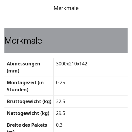
Merkmale
Merkmale
Technische
Abmessungen
3000x210x142
Daten
(mm)
Montagezeit (in
0.25
Stunden)
Bruttogewicht (kg)
32.5
Nettogewicht (kg)
29.5
Breite des Pakets
0.3