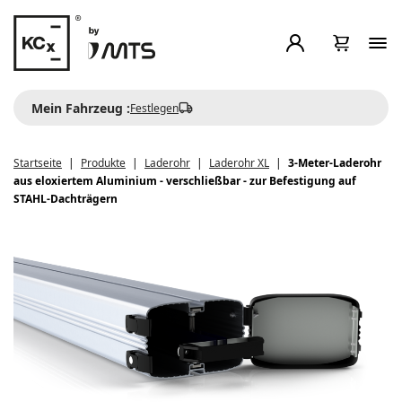
Mein Fahrzeug :
Festlegen
Startseite
Produkte
Laderohr
Laderohr XL
3-Meter-Laderohr
aus eloxiertem Aluminium - verschließbar - zur Befestigung auf
STAHL-Dachträgern