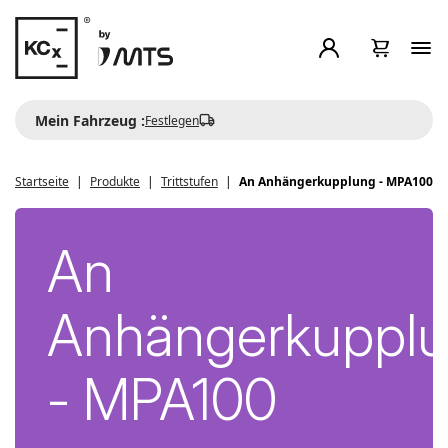
Mein Fahrzeug :
Festlegen
Startseite
Produkte
Trittstufen
An Anhängerkupplung - MPA100
An
Anhängerkuppl
- MPA100