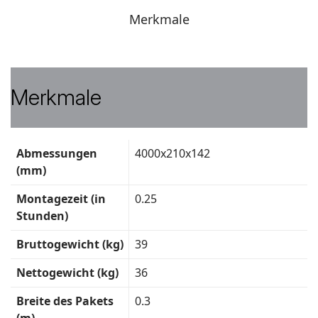
Merkmale
Merkmale
Technische
Abmessungen
4000x210x142
Daten
(mm)
Montagezeit (in
0.25
Stunden)
Bruttogewicht (kg)
39
Nettogewicht (kg)
36
Breite des Pakets
0.3