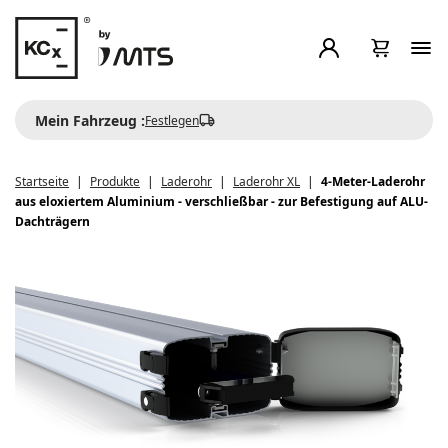
Mein Fahrzeug :
Festlegen
Startseite
Produkte
Laderohr
Laderohr XL
4-Meter-Laderohr
aus eloxiertem Aluminium - verschließbar - zur Befestigung auf ALU-
Dachträgern