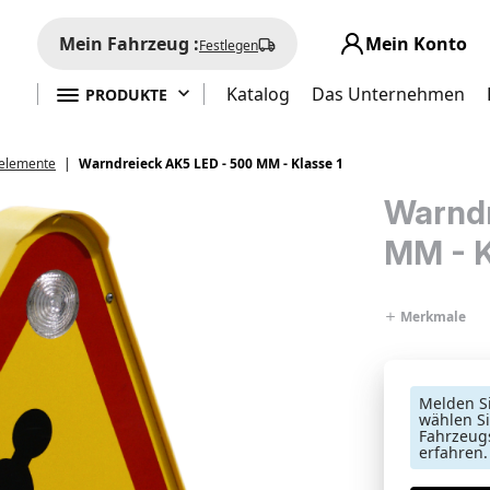
Mein Fahrzeug :
Mein Konto
Festlegen

Katalog
Das Unternehmen
PRODUKTE
lelemente
Warndreieck AK5 LED - 500 MM - Klasse 1
Warndr
MM - K
Merkmale
Melden Si
wählen Si
Fahrzeugs
erfahren.