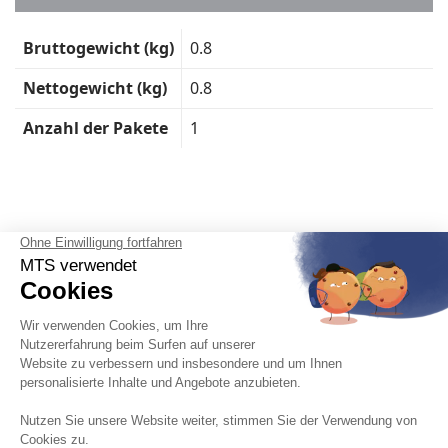
Technische
Bruttogewicht (kg)
0.8
Daten
Nettogewicht (kg)
0.8
Anzahl der Pakete
1
Deutsch

Impressum, Datenschutzrichtlinie, Cookie-Verwaltung