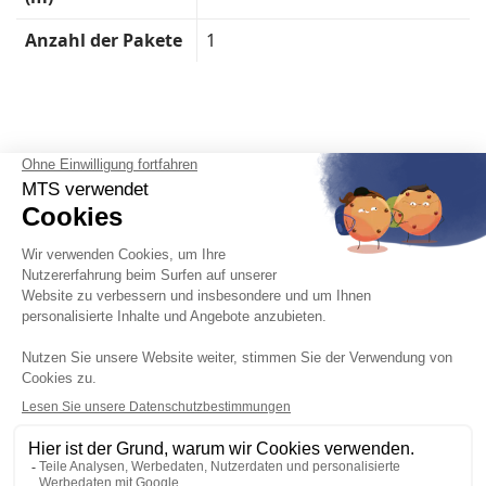
Anzahl der Pakete
1
Deutsch

Impressum, Datenschutzrichtlinie, Cookie-Verwaltung
Allgemeine Geschäftsbedingungen
Karriere
Technische Produktdaten
Kundendienst
Katalog
Das Unternehmen MTS