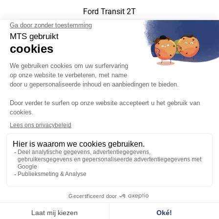
Ford Transit 2T
Nederlands

Wettelijke kennisgeving, Privacybeleid, Beheer van cookies
Verkoopvoorwaarden
Bij ons werken
Technische productgegevens
Klantenservice
Catalogus
Het bedrijf MTS
Contacten & Toegang