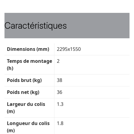
Caractéristiques
Fiche
Dimensions (mm)
2295x1550
technique
Temps de montage
2
(h)
Poids brut (kg)
38
Poids net (kg)
36
Largeur du colis
1.3
(m)
Longueur du colis
1.8
(m)