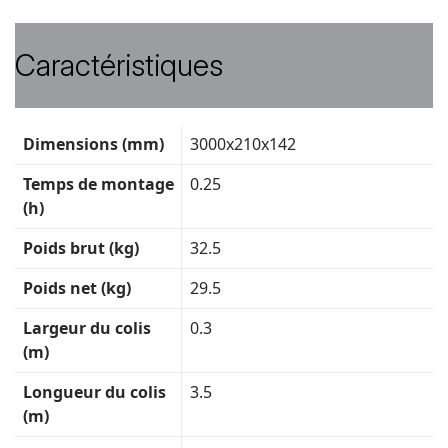
Caractéristiques
Fiche
Dimensions (mm)
3000x210x142
technique
Temps de montage
0.25
(h)
Poids brut (kg)
32.5
Poids net (kg)
29.5
Largeur du colis
0.3
(m)
Longueur du colis
3.5
(m)