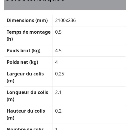
Fiche
Dimensions (mm)
2100x236
technique
Temps de montage
0.5
(h)
Poids brut (kg)
4.5
Poids net (kg)
4
Largeur du colis
0.25
(m)
Longueur du colis
2.1
(m)
Hauteur du colis
0.2
(m)
Nombre de colis
1