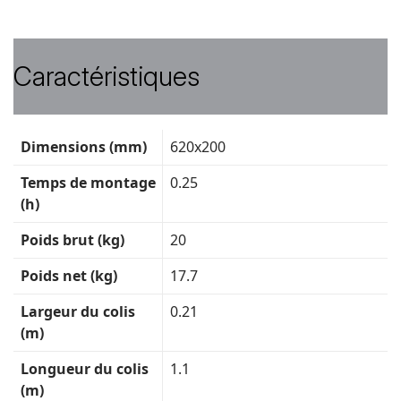
Caractéristiques
Fiche
Dimensions (mm)
620x200
technique
Temps de montage
0.25
(h)
Poids brut (kg)
20
Poids net (kg)
17.7
Largeur du colis
0.21
(m)
Longueur du colis
1.1
(m)