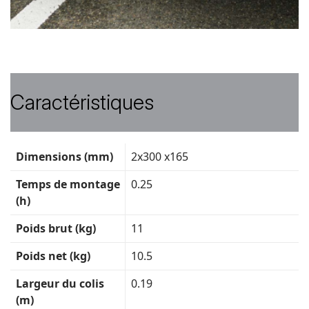
Caractéristiques
Fiche
Dimensions (mm)
2x300 x165
technique
Temps de montage
0.25
(h)
Poids brut (kg)
11
Poids net (kg)
10.5
Largeur du colis
0.19
(m)