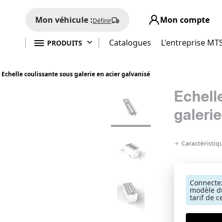
Mon véhicule :
Mon compte
Définir

Catalogues
L'entreprise MT
PRODUITS
Echelle coulissante sous galerie en acier galvanisé
Echell
galerie
Caractéristiq
Connectez
modèle du
tarif de c