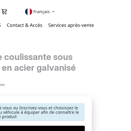
Français

S
Contact & Accès
Services après-vente
e coulissante sous
 en acier galvanisé
ues
-vous ou Inscrivez-vous et choisissez le
 véhicule à équiper afin de connaître le
e produit