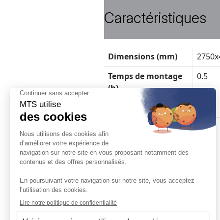
Caractéristiques
Fiche
Dimensions (mm)
2750x
technique
Temps de montage
0.5
(h)
Poids brut (kg)
25
Poids net (kg)
24